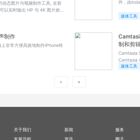
件，由to
款专业的动态图片与视频制作工具, 全新
成 Bifros
以实时输出 HP 与 4K 图片效
具, 菜单显
媒体工具
e铃声制作
Camtas
制和剪
脑上非常方便高效地制作iPhone铃
Camtas
Camtasi
媒体工具
单制作器、Ca
置功能。
«
»
关于我们
新闻
服务
发展历程
资讯
圈子