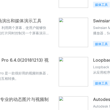
媒体工具
3.8 现场演出和媒体演示工具
Swins
示系统，利用两个屏幕，使用户能够快
Swinsi
幻灯片同时控制另一个屏幕演示文
播放器，S
己的浏览方
多，不需
媒体工具
动设备。
 Pro 6.4.0(20181213) 视
Loopb
Loopb
从应用程
rter Pro 是一款很好用的视频转换器，
将其发送给
的互相转换。
音工作室
媒体工具
2.7.1 专业的动态图片与视频制
Autode
Autode