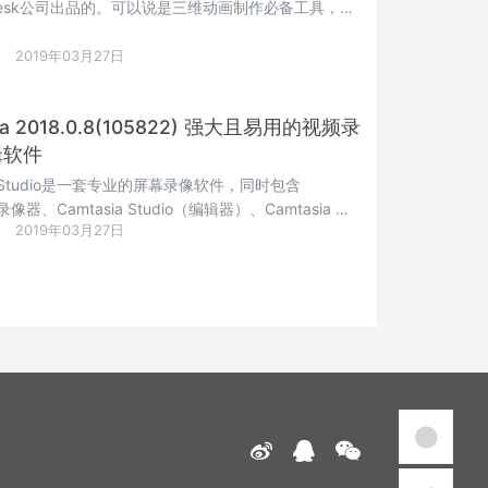
desk公司出品的。可以说是三维动画制作必备工具，集
t , Bifrost Node Editor 材质编辑器, 渲染窗口, 建模工
示优化, 插件管理器优化, XGEN正是集成。
2019年03月27日
ia 2018.0.8(105822) 强大且易用的视频录
辑软件
ia Studio是一套专业的屏幕录像软件，同时包含
a 录像器、Camtasia Studio（编辑器）、Camtasia 菜
2019年03月27日
mtasia 剧场、Camtasia 播放器和Screencast的内