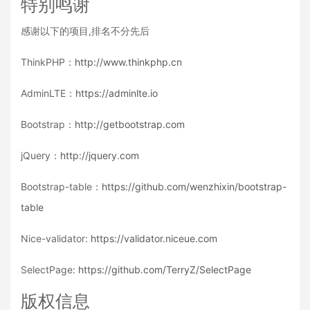
特别鸣谢
感谢以下的项目,排名不分先后
ThinkPHP：
http://www.thinkphp.cn
AdminLTE：
https://adminlte.io
Bootstrap：
http://getbootstrap.com
jQuery：
http://jquery.com
Bootstrap-table：
https://github.com/wenzhixin/bootstrap-
table
Nice-validator:
https://validator.niceue.com
SelectPage:
https://github.com/TerryZ/SelectPage
版权信息