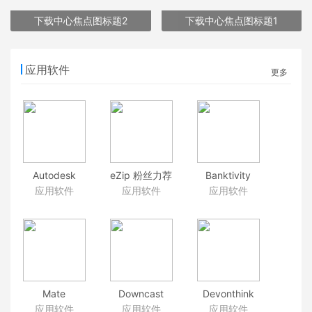
下载中心焦点图标题2
下载中心焦点图标题1
应用软件
更多
Autodesk
eZip 粉丝力荐
Banktivity
AutoCAD
的压缩软件
7.1.2 财务管理
应用软件
应用软件
应用软件
2019 强大的
软件
CAD绘图工具
Mate
Downcast
Devonthink
Translate 5.1.3
2.9.38
Pro Office
应用软件
应用软件
应用软件