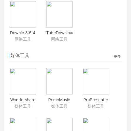
无线扫描和管
面
3.9.9.13(1803)
理工具
视频下载
Downie 3.6.4
iTubeDownloader
视频下载工具
6.4.8 在线视频
网络工具
网络工具
下载工具
媒体工具
更多
Wondershare
PrimoMusic
ProPresenter
AllMyMusic
1.6-20181024
6.3.8 现场演出
媒体工具
媒体工具
媒体工具
2.4.1 音频录制
音乐管理工具
和媒体演示工
工具
具