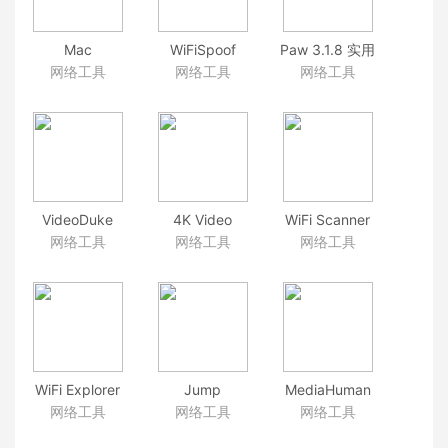
Mac
WiFiSpoof
Paw 3.1.8 实用
VideoRipper
3.4.3 MAC地
的HTTP/REST
网络工具
网络工具
网络工具
Pro 1.0.8 在线
址修改工具
服务测试工具
视频下载工具
VideoDuke
4K Video
WiFi Scanner
1.0(204) 视频
Downloader
2.9 无线WiFi网
网络工具
网络工具
网络工具
下载
4.5.0 下载高品
络管理工具
质的YouTube
视频
WiFi Explorer
Jump
MediaHuman
Pro 2.1.6 Mac
Desktop
Youtube
网络工具
网络工具
网络工具
上强大的WiFi
8.2.14 远程桌
Downloader