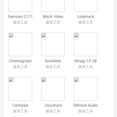
Swinsian 2.1.11
MacX Video
Loopback
专业的好用的
Converter Pro
2.0.0 高端虚拟
媒体工具
媒体工具
媒体工具
Mac音乐播放
6.4.0(20181213)
录音工作室
器
视频转换器
Cinemagraph
Autodesk
iRingg 1.0.38
Pro 2.7.1 专业
MayaLT 2019
iPhone铃声制
媒体工具
媒体工具
媒体工具
的动态图片与
最牛3D动画软
作
视频制作工具
件
Camtasia
Joyoshare
DRmare Audio
2018.0.8(105822)
Screen
Converter
媒体工具
媒体工具
媒体工具
强大且易用的
Recorder
2.0.2.16 DRM