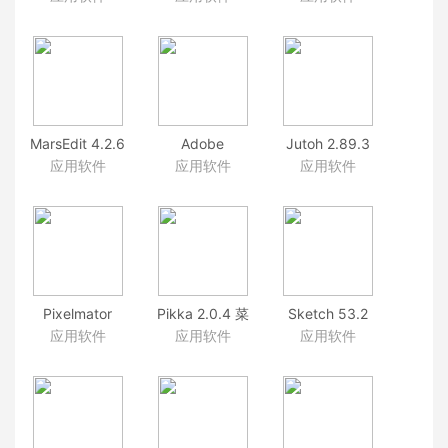
多国语言即时
Podcast订阅
2.11.2 文件管
翻译工具
工具
理用具
MarsEdit 4.2.6
Adobe
Jutoh 2.89.3
博客写作软件
Acrobat Pro
电子书设计制
应用软件
应用软件
应用软件
DC
作软件
2019.010.20098
强大的PDF编
辑软件
Pixelmator
Pikka 2.0.4 菜
Sketch 53.2
3.8.2(90215)
单栏屏幕取色
轻量易用的矢
应用软件
应用软件
应用软件
能修图的不只
器
量设计工具
有PS