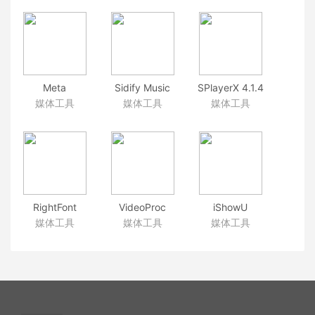
视频录制和剪
2.0.0.22 Mac
音频清除转换
辑软件
屏幕录制应用
应用
Meta
Sidify Music
SPlayerX 4.1.4
1.9.2(2358) 音
Converter
射手播放器
媒体工具
媒体工具
媒体工具
频元数据音乐
1.3.2 优秀的音
标签信息编辑
乐转换工具
器
RightFont
VideoProc
iShowU
5.4.1(2474) 超
3.2(2019013001)
Instant 1.2.11
媒体工具
媒体工具
媒体工具
级好用的字体
视频格式转换
实时屏幕录制
管理工具
软件