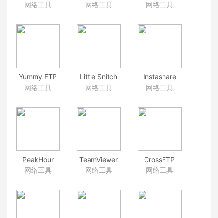
1.4.6 好用的多
大的多标签ssh
2.1 MacOS、
网络工具
网络工具
网络工具
终端工具
工具
iOS多平台协作
的下载工具
Yummy FTP
Little Snitch
Instashare
Alias 2.2.13
4.0.3_CR2 防
1.4.6 apple设
网络工具
网络工具
网络工具
FTP工具
火墙工具
备文件快传工
具
PeakHour
TeamViewer
CrossFTP
4.0.12 实时了
远程支持、远
1.99.0 非常给
网络工具
网络工具
网络工具
解您的网络状
程访问、在线
力的ftp/sftp工
况
协作和会议
具