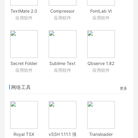
TextMate 2.0
Compressor
FontLab VI
RC 23 著名的
4.4.4 苹果官方
6.1.3(7013) 字
应用软件
应用软件
应用软件
文本编辑器
出品视频解码
体编辑器
格式转换工具
Secret Folder
Sublime Text
Qbserve 1.82
Pro 9.7 文件夹
3.2 Build 3202
追踪你在 Mac
应用软件
应用软件
应用软件
加密
上的时间消耗
网络工具
更多
Royal TSX
vSSH 1.11.1 强
Transloader