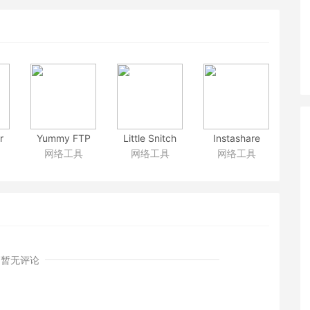
r
Yummy FTP
Little Snitch
Instashare
网络工具
网络工具
网络工具
S、
Alias 2.2.13
4.0.3_CR2
1.4.6
S多平台协作的下载工具
FTP工具
防火墙工具
apple设备文件快传工具
暂无评论