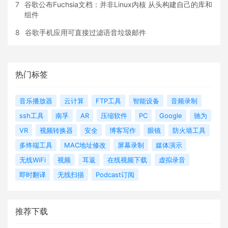
7
谷歌公布Fuchsia文档：并非Linux内核 从头构建自己的库和
组件
8
谷歌手机应用可直接过滤语音垃圾邮件
热门标签
音乐播放器
云计算
FTP工具
智能设备
音频录制
ssh工具
南孚
AR
压缩软件
PC
Google
驰为
VR
视频转换器
安全
博客写作
眼镜
防火墙工具
多终端工具
MAC地址修改
屏幕录制
媒体演示
无线WiFi
视频
耳返
在线视频下载
虚拟录音
即时翻译
无线扫描
Podcast订阅
推荐下载