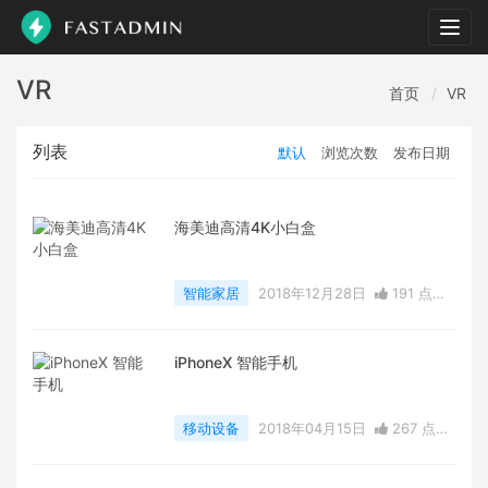
Togg
navig
VR
首页
VR
列表
默认
浏览次数
发布日期
海美迪高清4K小白盒
智能家居
2018年12月28日
191 点赞
0
评论
1373 浏览
iPhoneX 智能手机
移动设备
2018年04月15日
267 点赞
0
评论
3095 浏览