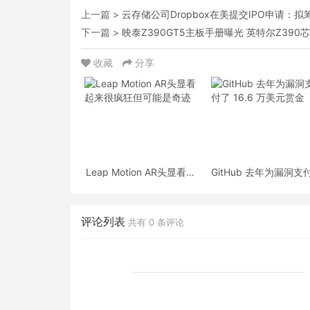
上一篇 >
云存储公司Dropbox在美提交IPO申请：拟
下一篇 >
映泰Z390GT5主板手册曝光 英特尔Z390
收藏
分享
Leap Motion AR头显看起
GitHub 去年为漏洞支
来很疯狂但可能是奇迹
16.6 万美元赏金
评论列表
共有
0
条评论