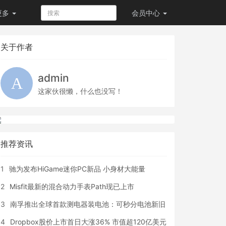
更多
会员
中心
关于作者
admin
这家伙很懒，什么也没写！
推荐资讯
1
驰为发布HiGame迷你PC新品 小身材大能量
2
Misfit最新的混合动力手表Path现已上市
3
南孚推出全球首款测电器装电池：可秒分电池新旧
4
Dropbox股价上市首日大涨36% 市值超120亿美元