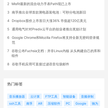
2
Misfit最新的混合动力手表Path现已上市
3
南孚推出全球首款测电器装电池：可秒分电池新旧
4
Dropbox股价上市首日大涨36% 市值超120亿美元
5
通用电气针对Predix云平台的创业者推出奖励计划
6
Google Chrome和Mozilla Firefox将支持全新无密码登录规
范
7
谷歌公布Fuchsia文档：并非Linux内核 从头构建自己的库和
组件
8
谷歌手机应用可直接过滤语音垃圾邮件
热门标签
音乐播放器
云计算
FTP工具
智能设备
音频录制
ssh工具
南孚
AR
压缩软件
PC
Google
驰为