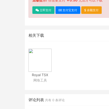
温馨提示!
你需要支付
￥0.50
元后才可以下载
立即支付
支付宝支付
余额支付
相关下载
Royal TSX
网络工具
1.4.6
好用的多终端工具
评论列表
共有
0
条评论